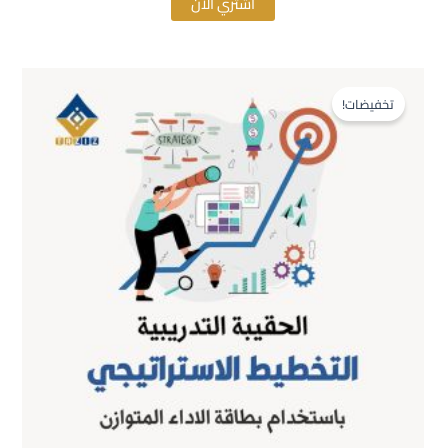
اشتري الآن
السعر
السعر
الأصلي
الحالي
تخفيضات!
هو:
هو:
$500.00.
$600.00.